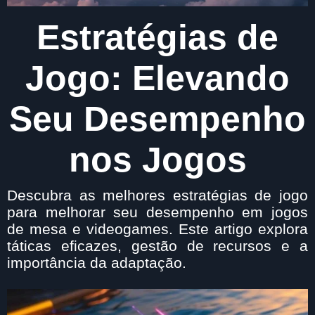
Estratégias de
Jogo: Elevando
Seu Desempenho
nos Jogos
Descubra as melhores estratégias de jogo
para melhorar seu desempenho em jogos
de mesa e videogames. Este artigo explora
táticas eficazes, gestão de recursos e a
importância da adaptação.