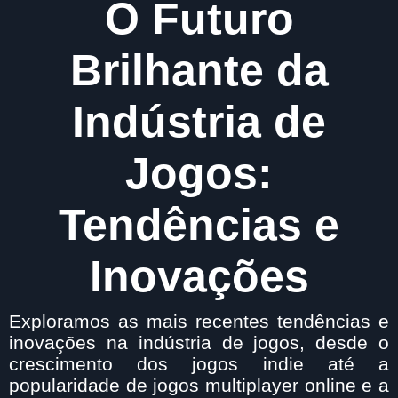
O Futuro
Brilhante da
Indústria de
Jogos:
Tendências e
Inovações
Exploramos as mais recentes tendências e
inovações na indústria de jogos, desde o
crescimento dos jogos indie até a
popularidade de jogos multiplayer online e a